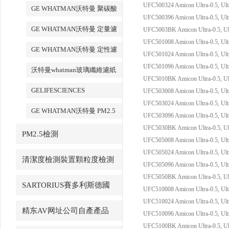
化鋁AAO模板
UFC500324 Amicon Ultra-0.5, Ult
GE WHATMAN沃特曼 聚碳酸
UFC500396 Amicon Ultra-0.5, Ult
酯膜
GE WHATMAN沃特曼 定量濾
UFC5003BK Amicon Ultra-0.5, Ult
UFC501008 Amicon Ultra-0.5, Ult
紙
GE WHATMAN沃特曼 定性濾
UFC501024 Amicon Ultra-0.5, Ult
紙
UFC501096 Amicon Ultra-0.5, Ult
沃特曼whatman玻璃纖維濾紙
UFC5010BK Amicon Ultra-0.5, Ult
GELIFESCIENCES
UFC503008 Amicon Ultra-0.5, Ult
UFC503024 Amicon Ultra-0.5, Ult
WHATMAN 轉印記膜雜交膜
GE WHATMAN沃特曼 PM2.5
UFC503096 Amicon Ultra-0.5, Ult
專用產品
UFC5030BK Amicon Ultra-0.5, Ult
PM2.5檢測
UFC505008 Amicon Ultra-0.5, Ult
UFC505024 Amicon Ultra-0.5, Ult
清潔度檢測裝置顆粒度檢測
UFC505096 Amicon Ultra-0.5, Ult
UFC5050BK Amicon Ultra-0.5, Ult
SARTORIUS賽多利斯德國
UFC510008 Amicon Ultra-0.5, Ult
UFC510024 Amicon Ultra-0.5, Ult
精东AV网址公司自產產品
UFC510096 Amicon Ultra-0.5, Ult
UFC5100BK Amicon Ultra-0.5, Ul